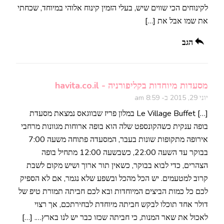
לקינוחים הכי שווים שיש, בעלי הזמין קינוח אלוהי במיוחד, שכחתי
את שמו אבל את […]
הגב
מסעדות מיוחדות בקליפורניה - havita.co.il
יוני 29, 2015 ב- 8:59 am
[…] Le Village Buffet במלון פריז שבווגאס נמצאת מסעדת
בופה ענקית כשהקונספט שלה הוא בופה ארוחות מגוונות מרחבי
אירופה מתקופות שונות בעבר, המסעדה פתוחה משעה 7:00
בבוקר עד השעה 22:00, כשבשעה 12:00 מתחיל בופה
הצהרים, כדי לבוא בבוקר, כשאין תור ארוך ושיש מקום לשבת
קרוב למטעמים. יש הכל מהכל ובשפע שלא נגמר, אם לא הספיק
לכם כל כמות הביצים המיוחדות ובא לכם חביתה תמורת טיפ של
דולר אחד תוכלו לבקש חביתה מיוחדת לבחירתכם, אך רצוי
לאכול את שאר המנות, כי חביתה שכזו כבר יש לנו בארץ…. […]