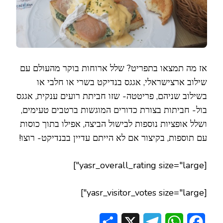
אז מה תמצאו בתפריט? שלל ארוחות בוקר מהעולם עם
שילוב ארצישראלי, אגגס בנדיקט בשרי או חלבי או
בשילוב שניהם, פריטטה- שזו חביתת רועים ענקית, אגגס
בול- חביתות בצורת כדורים המוגשות ברטבים טעימים,
ושלל אופציות נוספות לבישול הביצה, אפילו בתוך כוסות
עם תוספות, בקיצור אם לא הייתם עדיין בבנדיקט- רוצו!
[yasr_overall_rating size="large"]
[yasr_visitor_votes size="large"]
Share
Telegram
X
WhatsApp
Facebook