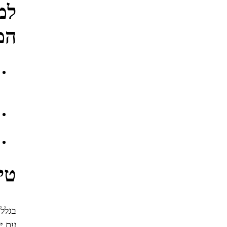
המ
טי
בגלל 
עם יל