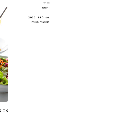
על-ידי
RONI
אפריל 18, 2025
בנושא
להשאיר תגובה
קפה
גרג
G
כפר
סבא
–
כל
מה
שצריך
לדעת
אם א