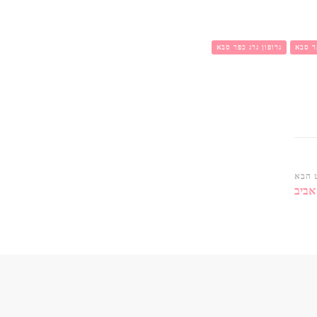
ר סבא
גרופון גרג כפר סבא
 הבא
אביב