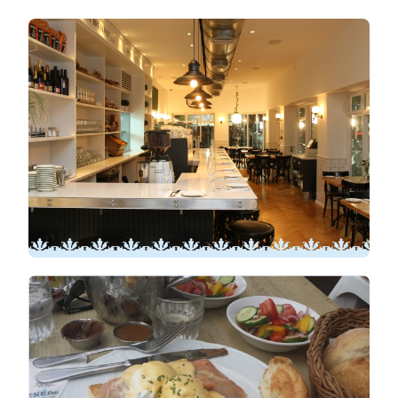
ראשון
לציון
–
כל
המידע
שצריך
לדעת