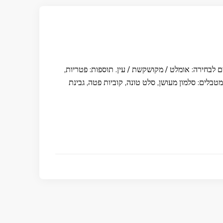
רק 89 ₪ לקופון הנחה זוגי בשווי 139 ₪ קפה פרדיסו TLV תפריט הארוחה: 2 ביצים לבחירה: אומלט / מקושקשת / עין. תוספות: פטריות,
טבלים: סלמון מעושן, סלט טונה, קוביות פטה, גבינת