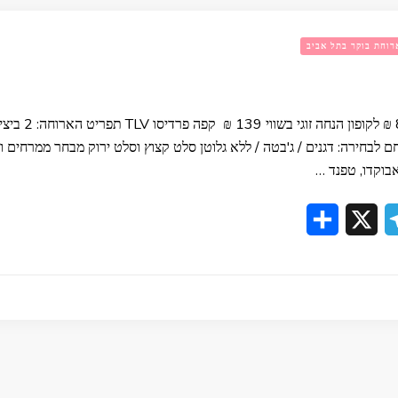
רוחת בוקר בתל אביב
קפה פרדיסו 
ם לבחירה: דגנים / ג'בטה / ללא גלוטן סלט קצוץ וסלט ירוק מבחר ממרחים ומ
בוקדו, טפנד …
Share
Telegram
X
Whats