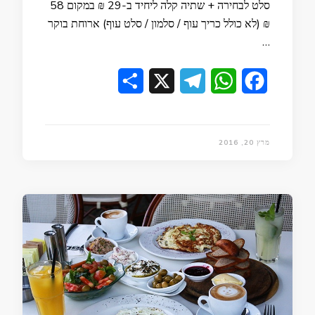
סלט לבחירה + שתיה קלה ליחיד ב-29 ₪ במקום 58
₪ (לא כולל כריך עוף / סלמון / סלט עוף) ארוחת בוקר
…
Share
Telegram
X
WhatsApp
Facebook
מרץ 20, 2016