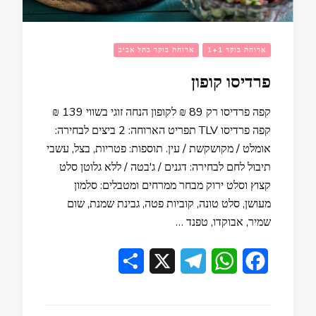
ארוחת בוקר 1+1
ארוחת בוקר בתל אביב
פרדיסו קופון
קפה פרדיסו רק 89 ₪ לקופון הנחה זוגי בשווי 139 ₪
קפה פרדיסו TLV תפריט הארוחה: 2 ביצים לבחירה:
אומלט / מקושקשת / עין. תוספות: פטריות, בצל, עשבי
תיבול לחם לבחירה: דגנים / ג'בטה / ללא גלוטן סלט
קצוץ וסלט ירוק מבחר ממרחים ומטבלים: סלמון
מעושן, סלט טונה, קוביות פטה, גבינת שמנת, שום
שמיר, אבוקדו, טפנד …
Share
Telegram
X
WhatsApp
Facebook