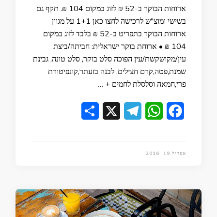
ארוחות הבוקר ב-52 ₪ לזוג במקום 104 ₪. תקף גם
בשישי ומוצ"ש לרכישה לחצו כאן 1+1 על מגוון
ארוחות הבוקר בתפריט ב-52 ₪ בלבד לזוג במקום
104 ₪ • ארוחת בוקר ישראלית: חביתה/ביצת
עין/מקושקשת/עין הפוכה סלט בוקר, סלט טונה, גבינת
שמנת,פטה,קרם חצילים, לבנה בזעתר,קונפיטורת
פרי,חמאה וסלסלת לחמים + …
Share
Telegram
X
WhatsApp
Facebook
אפריל 19, 2016