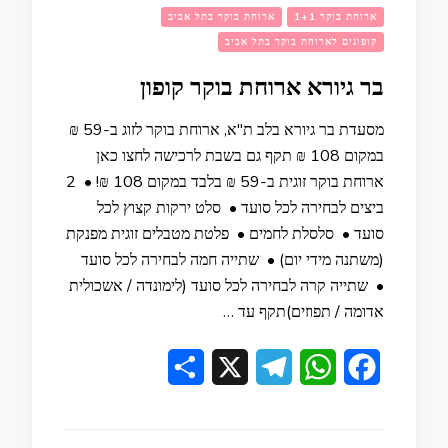
ארוחת בוקר 1+1
ארוחת בוקר בתל אביב
קופונים לארוחת בוקר בתל אביב
בר גיורא ארוחת בוקר קופון
מסעדת בר גיורא בלב ת"א, ארוחת בוקר לזוג ב-59 ₪
במקום 108 ₪ תקף גם בשבת לרכישה לחצו כאן
ארוחת בוקר זוגית ב-59 ₪ בלבד במקום 108 ₪! • 2
ביצים לבחירה לכל סועד • סלט ירקות קצוץ לכל
סועד • סלסלת לחמים • פלטת מטבלים זוגית מפנקת
(משתנה מידי יום) • שתייה חמה לבחירה לכל סועד
• שתייה קרה לבחירה לכל סועד (לימונדה / אשכולית
אדומה / תפוזים)תקף עד …
Share
Telegram
X
WhatsApp
Facebook