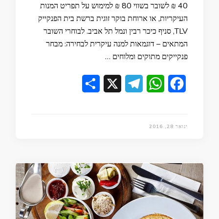
40 ₪ לשובר בשווי 80 ₪ למימוש על תפריט המנות
העיקריות, או ארוחת בוקר זוגית ברשת בית הפנקייק
TLV, סניף כיכר רבין ונמל תל אביב. לבוחרי השובר
המתאים – דוגמאות למנה עיקרית לבחירה: מבחר
פנקייקים מתוקים ומלוחים …
Share
Telegram
X
WhatsApp
Facebook
ינואר 28, 2016