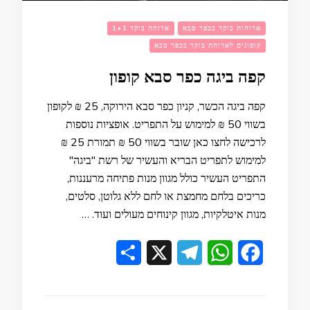
ארוחות בוקר בכפר סבא
ארוחת בוקר 1+1
קופונים לארוחת בוקר בכפר סבא
קפה ביגה כפר סבא קופון
קפה ביגה הכשר, קניון כפר סבא הירוקה, 25 ₪ לקופון
בשווי 50 ₪ למימוש על התפריט. אופציות נוספות
לרכישה לחצו כאן שובר בשווי 50 ₪ תמורת 25 ₪
למימוש לתפריט הבריא והעשיר של רשת "ביגה"
התפריט העשיר כולל מגוון מנות פתיחה מרעננות,
כריכים בלחם מחמצת או לחם ללא גלוטן, סלטים,
מנות איטלקיות, מגוון קינוחים מעולים ועוד. …
Share
Telegram
X
WhatsApp
Facebook