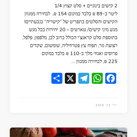
2 קישים בינוניים + סלט קצוץ 1/4
ליטר ב-89 ₪ בלבד במקום 154 ₪, לבחירה ממגוון
הקישים והסלטים בתפריט של “קישריה” בגבעתיים!
מגש מיני קישים/ טארטים – 20 יחידות בכל מגש
בתוספת סלט קראנצ’י הכולל כרוב לבן, מלפפון, פלפל,
רצועת גזר, תפוח עץ פטרוזיליה, שומשום, שקדים
פרוסים ואגוזי מלך ב-110 ₪ בלבד במקום
225 ₪, לבחירה ממגוון …
Share
Telegram
X
WhatsApp
Facebook
יולי 21, 2016