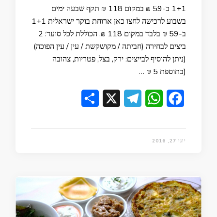
1+1 ב-59 ₪ במקום 118 ₪ תקף שבעה ימים
בשבוע לרכישה לחצו כאן ארוחת בוקר ישראלית 1+1
ב-59 ₪ בלבד במקום 118 ₪, הכוללת לכל סועד: 2
ביצים לבחירה (חביתה / מקושקשת / עין / עין הפוכה)
(ניתן להוסיף לבייצים: ירק, בצל, פטריות, צהובה
(בתוספת 5 ₪ …
Share
Telegram
X
WhatsApp
Facebook
יוני 27, 2016