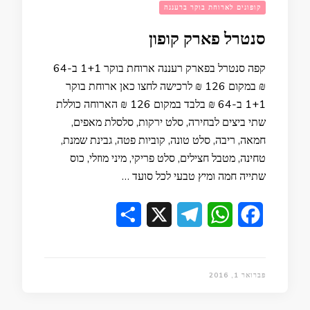
קופונים לארוחת בוקר ברעננה
סנטרל פארק קופון
קפה סנטרל בפארק רעננה ארוחת בוקר 1+1 ב-64
₪ במקום 126 ₪ לרכישה לחצו כאן ארוחת בוקר
1+1 ב-64 ₪ בלבד במקום 126 ₪ הארוחה כוללת
שתי ביצים לבחירה, סלט ירקות, סלסלת מאפים,
חמאה, ריבה, סלט טונה, קוביות פטה, גבינת שמנת,
טחינה, מטבל חצילים, סלט פריקי, מיני מוזלי, כוס
שתייה חמה ומיץ טבעי לכל סועד …
Share
Telegram
X
WhatsApp
Facebook
פברואר 1, 2016