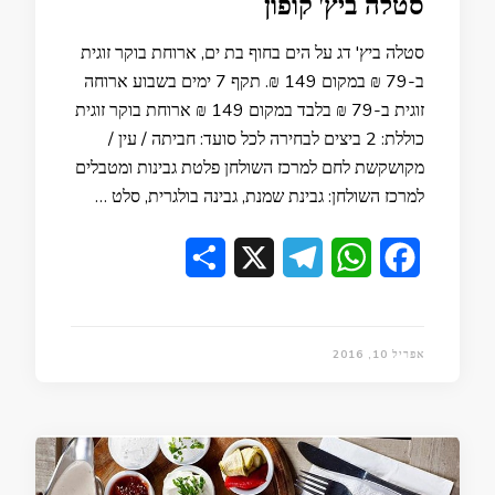
סטלה ביץ' קופון
סטלה ביץ' דג על הים בחוף בת ים, ארוחת בוקר זוגית
ב-79 ₪ במקום 149 ₪. תקף 7 ימים בשבוע ארוחה
זוגית ב-79 ₪ בלבד במקום 149 ₪ ארוחת בוקר זוגית
כוללת: 2 ביצים לבחירה לכל סועד: חביתה / עין /
מקושקשת לחם למרכז השולחן פלטת גבינות ומטבלים
למרכז השולחן: גבינת שמנת, גבינה בולגרית, סלט …
Share
Telegram
X
WhatsApp
Facebook
אפריל 10, 2016