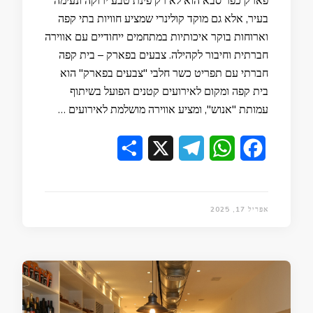
פארק כפר סבא הוא לא רק פינת טבע ירוקה ונעימה
בעיר, אלא גם מוקד קולינרי שמציע חוויות בתי קפה
וארוחות בוקר איכותיות במתחמים ייחודיים עם אווירה
חברתית וחיבור לקהילה. צבעים בפארק – בית קפה
חברתי עם תפריט כשר חלבי "צבעים בפארק" הוא
בית קפה ומקום לאירועים קטנים הפועל בשיתוף
עמותת "אנוש", ומציע אווירה מושלמת לאירועים …
Share
Telegram
X
WhatsApp
Facebook
אפריל 17, 2025