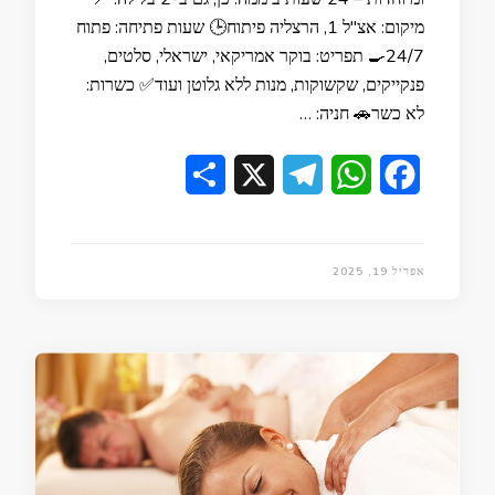
מיקום: אצ"ל 1, הרצליה פיתוח🕒 שעות פתיחה: פתוח
24/7🍳 תפריט: בוקר אמריקאי, ישראלי, סלטים,
פנקייקים, שקשוקות, מנות ללא גלוטן ועוד✅ כשרות:
לא כשר🚗 חניה: …
Share
Telegram
X
WhatsApp
Facebook
אפריל 19, 2025