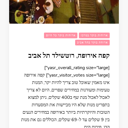
ארוחות בוקר במרכז
ארוחות בוקר כל היום
ארוחת בוקר בתל אביב
קפה אירופה, רוטשילד תל אביב
[yasr_overall_rating size="large"]
[yasr_visitor_votes size="large"] קפה אירופה
אינו מאמין שאוכל טוב צריך להיות יקר, המנות
טעימות ומעודנות במחירים שפויים, היום לא צריך
לאכול לאכול מנת שף ב400 שקלים, ניתן למצוא
בתפריט מנות שלא היו מביישות את המסעדות
הטובות והיוקרתיות ביותר באירופה במחירים הנעים
בין 9 שקלים עד ל-69 שקלים, הכוללים גם את מנות
הדג, פירות הים …