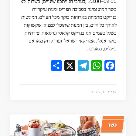
08:00–23:00 (בערבי חג ייתכנו שינויים) כשרות: לא
כשר חניה: זמינה בסביבה תפריט ומנות עיקריות
בנדיקט מתמחה בארוחות בוקר מכל העולם, המוגשות
לאורך כל היום. בין המנות שתוכלו למצוא: שקשוקות
בשלל טעמים אגז בנדיקט קלאסי וגרסאות יצירתיות
בוקר אנגלי, אמריקאי, ישראלי ועוד קרוק מאדאם,
בייגלים, מאפים …
Share
Telegram
X
WhatsApp
Facebook
אפריל 16, 2025