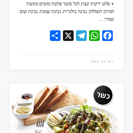
+ סלט ירקות קצוץ לכל סועד פלטת מזטים מוגשת
למרכז השולחן: גבינה בולגרית, גבינת שמנת, גבינת שום
שמיר, …
Share
Telegram
X
WhatsApp
Facebook
ינואר 24, 2016